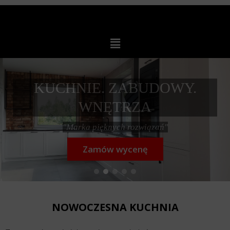
KUCHNIE. ZABUDOWY.
WNĘTRZA
"Marka pięknych rozwiązań"
Zamów wycenę
NOWOCZESNA KUCHNIA