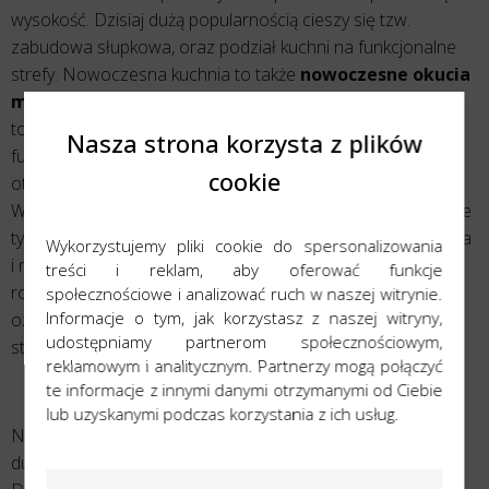
wysokość. Dzisiaj dużą popularnością cieszy się tzw.
zabudowa słupkowa, oraz podział kuchni na funkcjonalne
strefy. Nowoczesna kuchnia to także
nowoczesne okucia
mebli kuchennych
. Mimo, iż są to elementy niewidoczne,
to jednak mają bardzo duże znacznie w aspekcie
Nasza strona korzysta z plików
funkcjonalnym. Chodzi tutaj między innymi o: mechanizmy
cookie
otwierania frontów bądź systemy wewnątrz szafkowe.
Warto zaznaczyć, iż elementy okuć meblowych świadczą nie
tylko o samej jakości, ale również o stopniu zaawansowania
Wykorzystujemy pliki cookie do spersonalizowania
i nowoczesności. Modnym, a zarazem innowacyjnym
treści i reklam, aby oferować funkcje
rozwiązaniem są również uchwyty, które mogą być świetną
społecznościowe i analizować ruch w naszej witrynie.
Informacje o tym, jak korzystasz z naszej witryny,
ozdobą wyglądu zewnętrznego, zlewając się z frontami lub
udostępniamy partnerom społecznościowym,
stanowić ich część w postaci frezowania.
reklamowym i analitycznym. Partnerzy mogą połączyć
te informacje z innymi danymi otrzymanymi od Ciebie
Nowoczesne systemy kuchenne
lub uzyskanymi podczas korzystania z ich usług.
Należy zaznaczyć, iż
nowoczesne meble
kryją w sobie
duży potencjał, szczególnie jeśli chodzi o układ zabudowy.