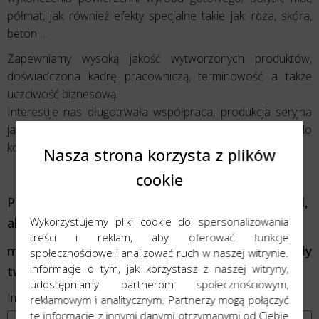
półmat, jak również efekty specjalne takie jak: rdza, skóra,
beton …
Zapewniamy wysoką jakość wytworzonych produktów,
doświadczona kadrę pracowniczą, terminowość a także
uczciwość biznesową.
Interesuje nas długotrwała współpraca, produkcja seryjna
jak również krótkie serie produktowe, zapraszamy do
kontaktu:
export@wfmd.pl
Nasza strona korzysta z plików
cookie
Pozostaw nam
numer telefonu
lub
adres e-mail
,
Wykorzystujemy pliki cookie do spersonalizowania
abyśmy
treści i reklam, aby oferować funkcje
mogli skontaktować się z Tobą i omówić szczegóły
społecznościowe i analizować ruch w naszej witrynie.
Informacje o tym, jak korzystasz z naszej witryny,
twojego projektu.
udostępniamy partnerom społecznościowym,
Imię
Nazwisko
reklamowym i analitycznym. Partnerzy mogą połączyć
te informacje z innymi danymi otrzymanymi od Ciebie