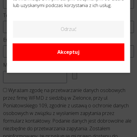
lub uzyskanymi podczas korzystania z ich usług.
Telefon
Odrzuć
Email
Akceptuj
Załącznik
Miasto
Wyrażam zgodę na przetwarzanie danych osobowych
przez firmę WFMD z siedzibą w Zielonce, przy ul.
Poniatowskiego 109, zgodnie z ustawą o ochronie danych
osobowych w związku z wysłaniem zapytania przez
formularz kontaktowy. Podanie danych jest dobrowolne ale
niezbędne do przetwarzania zapytania. Zostałem
poinformowany, że przysługuje mi prawo dostępu do