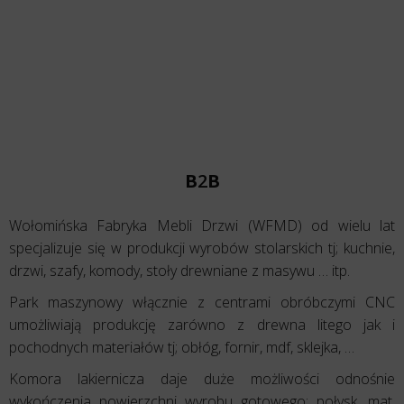
B
2
B
Wołomińska Fabryka Mebli Drzwi (WFMD) od wielu lat
specjalizuje się w produkcji wyrobów stolarskich tj; kuchnie,
drzwi, szafy, komody, stoły drewniane z masywu … itp.
Park maszynowy włącznie z centrami obróbczymi CNC
umożliwiają produkcję zarówno z drewna litego jak i
pochodnych materiałów tj; obłóg, fornir, mdf, sklejka, …
Komora lakiernicza daje duże możliwości odnośnie
wykończenia powierzchni wyrobu gotowego; połysk, mat,